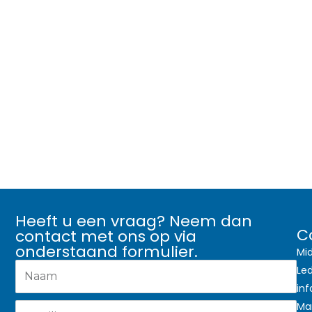
Heeft u een vraag? Neem dan
C
contact met ons op via
onderstaand formulier.
Mi
Le
in
Ma