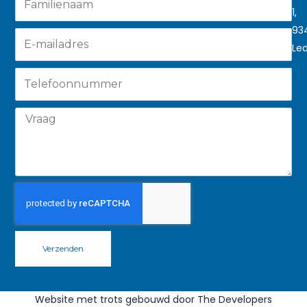
1,
93
Le
Verzenden
Website met trots gebouwd door The Developers