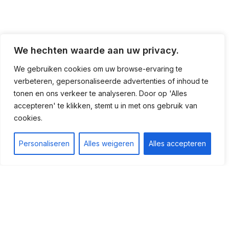
We hechten waarde aan uw privacy.
Dag van de Ambachten 2024
We gebruiken cookies om uw browse-ervaring te
11/09/2024
verbeteren, gepersonaliseerde advertenties of inhoud te
tonen en ons verkeer te analyseren. Door op 'Alles
accepteren' te klikken, stemt u in met ons gebruik van
cookies.
Personaliseren
Alles weigeren
Alles accepteren